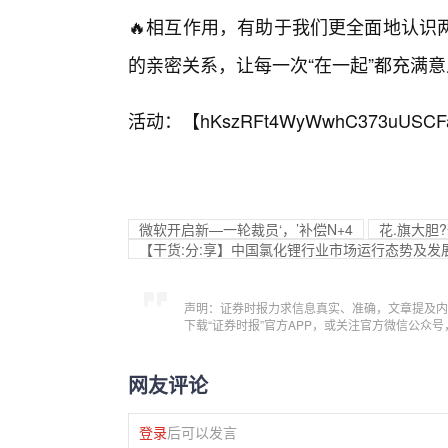
🔥相互作用，有助于我们更全面地认识
的亲密关系，让每一次“在一起”都充满
活动：【
hKszRFt4WyWwhC373uUSCF
微软开启新—一轮裁员‘，’补偿N+4
花.旗大胆
【干货:分:享】中国氯化锂行业市场运行态势及
声明：证券时报力求信息真实、准确，文章提及内
下载“证券时报”官方APP，或关注官方微信公众
网友评论
登录
后可以发言