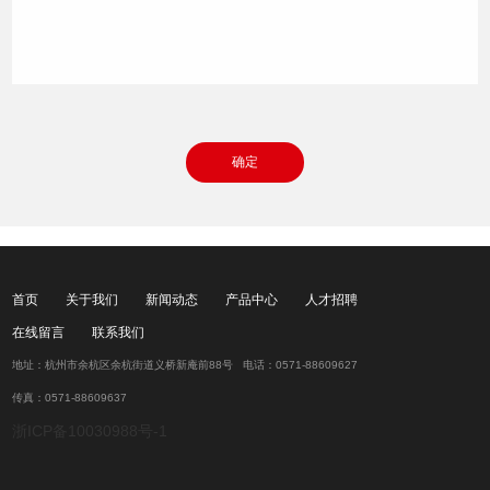
首页
关于我们
新闻动态
产品中心
人才招聘
在线留言
联系我们
地址：杭州市余杭区余杭街道义桥新庵前88号 电话：0571-88609627
传真：0571-88609637
浙ICP备10030988号-1