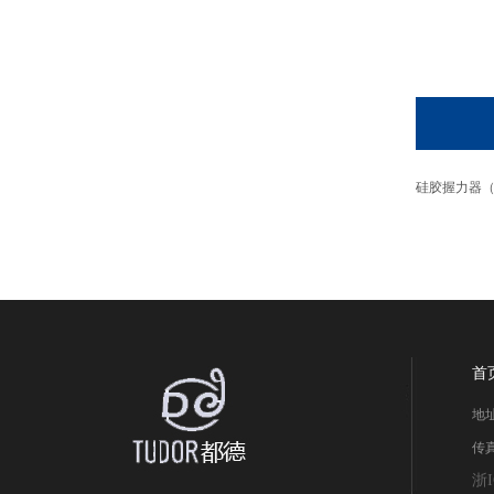
硅胶握力器（
首
地址
传真
浙I