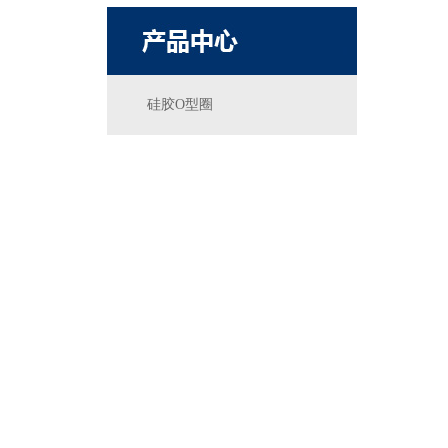
硅胶O型圈